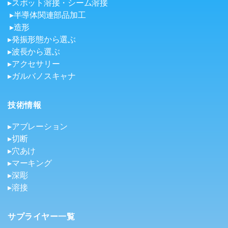
▸スポット溶接・シーム溶接
▸半導体関連部品加工
▸造形
▸発振形態から選ぶ
▸波長から選ぶ
▸アクセサリー
▸ガルバノスキャナ
技術情報
▸アブレーション
▸切断
▸穴あけ
▸マーキング
▸深彫
▸溶接
サプライヤー一覧