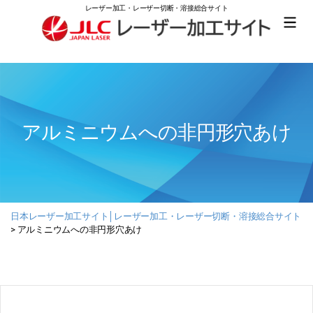
レーザー加工・レーザー切断・溶接総合サイト
日
本
レ
ー
ザ
ー
アルミニウムへの非円形穴あけ
加
工
サ
イ
ト
│
レ
日本レーザー加工サイト│レーザー加工・レーザー切断・溶接総合サイト
ー
>
アルミニウムへの非円形穴あけ
ザ
ー
加
工・
レ
ー