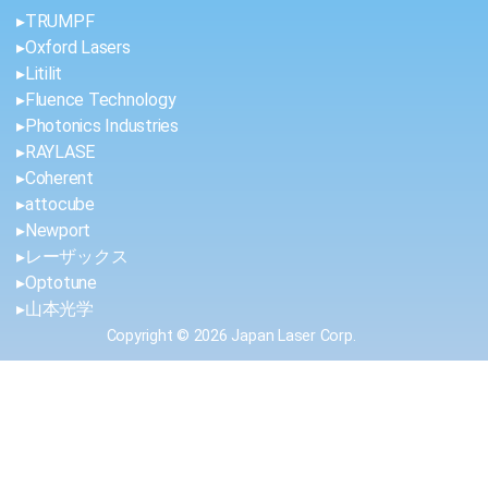
▸TRUMPF
▸Oxford Lasers
▸Litilit
▸Fluence Technology
▸Photonics Industries
▸RAYLASE
▸Coherent
▸attocube
▸Newport
▸レーザックス
▸Optotune
▸山本光学
Copyright © 2026 Japan Laser Corp.