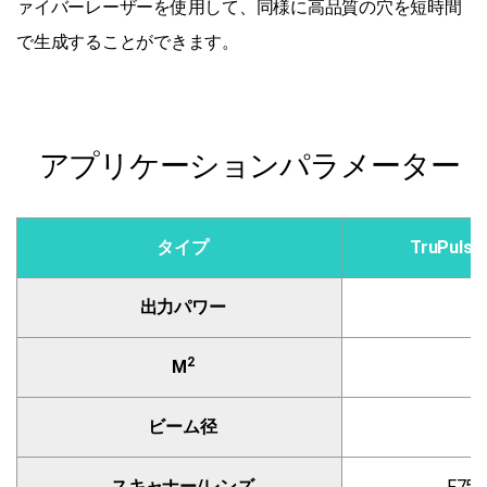
ァイバーレーザーを使用して、同様に高品質の穴を短時間
で生成することができます。
アプリケーションパラメーター
タイプ
TruPulse
出力パワー
2
M
ビーム径
スキャナー/レンズ
F75