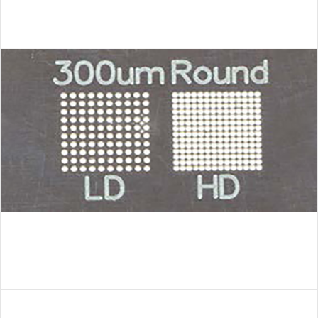
ザ
ー
切
断・
溶
接
総
合
サ
イ
ト