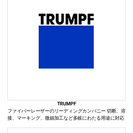
ザ
ー
切
断・
溶
接
総
合
サ
イ
ト
TRUMPF
ファイバーレーザーのリーディングカンパニー 切断、溶
接、マーキング、微細加工など多岐にわたる用途に対応