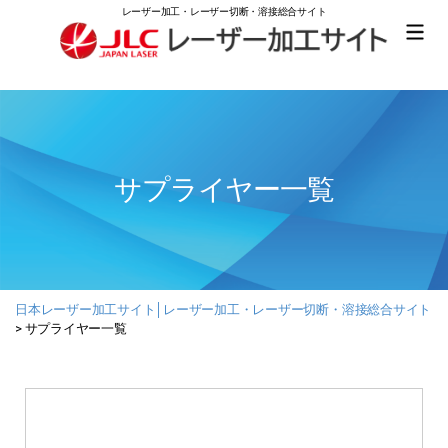
レーザー加工・レーザー切断・溶接総合サイト
日
本
レ
ー
ザ
ー
サプライヤー一覧
加
工
サ
イ
ト
│
レ
日本レーザー加工サイト│レーザー加工・レーザー切断・溶接総合サイト
ー
>
サプライヤー一覧
ザ
ー
加
工・
レ
ー