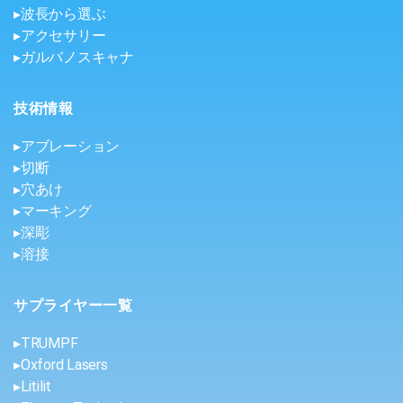
▸波長から選ぶ
▸アクセサリー
▸ガルバノスキャナ
技術情報
▸アブレーション
▸切断
▸穴あけ
▸マーキング
▸深彫
▸溶接
サプライヤー一覧
▸TRUMPF
▸Oxford Lasers
▸Litilit