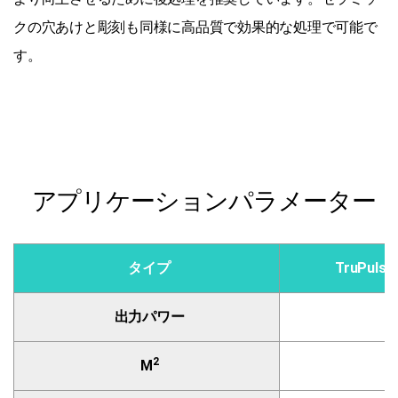
クの穴あけと彫刻も同様に高品質で効果的な処理で可能で
す。
アプリケーションパラメーター
タイプ
TruPulse
出力パワー
2
M