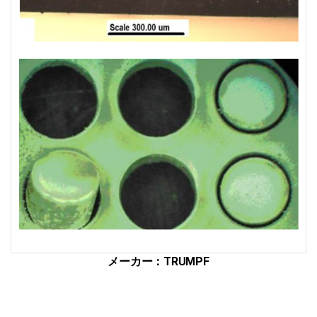
ザ
ー
切
断・
溶
接
総
合
サ
イ
ト
メーカー：TRUMPF