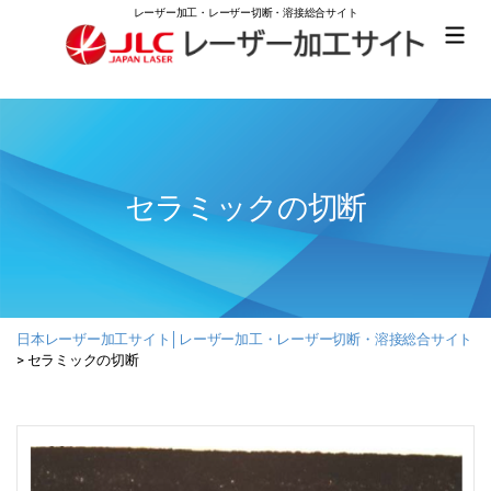
レーザー加工・レーザー切断・溶接総合サイト
日
本
レ
ー
ザ
ー
セラミックの切断
加
工
サ
イ
ト
│
レ
日本レーザー加工サイト│レーザー加工・レーザー切断・溶接総合サイト
ー
>
セラミックの切断
ザ
ー
加
工・
レ
ー