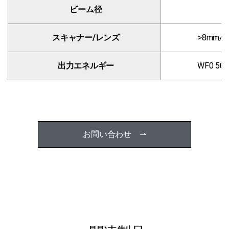
ビーム径
スキャナー/レンズ
>8mm/1
出力エネルギー
WF0 50
お問い合わせ ⇀