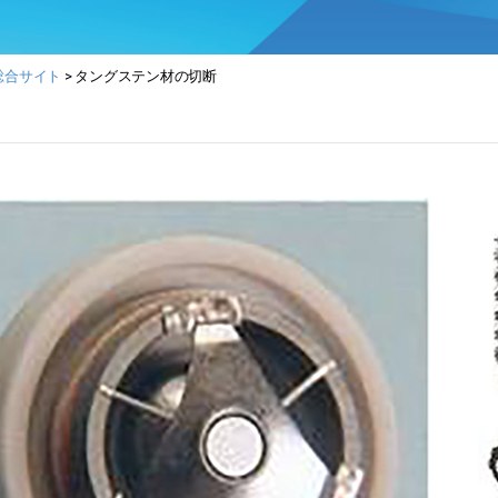
総合サイト
>
タングステン材の切断