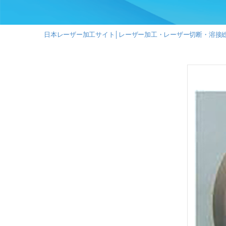
ー
ザ
ー
切
日本レーザー加工サイト│レーザー加工・レーザー切断・溶接
断・
溶
接
総
合
サ
イ
ト