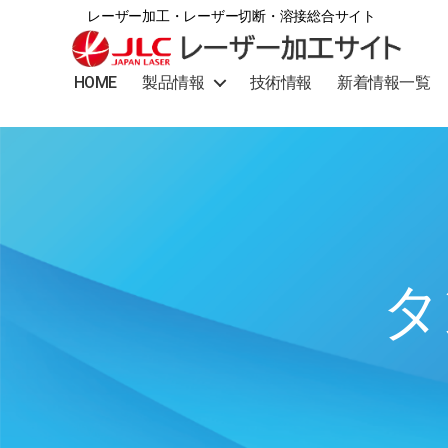
レーザー加工・レーザー切断・溶接総合サイト
日
HOME
製品情報
技術情報
新着情報一覧
本
レ
ー
ザ
ー
加
工
サ
イ
ト
タ
│
レ
ー
ザ
ー
加
工・
レ