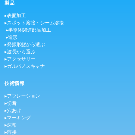
製品
▸表面加工
▸スポット溶接・シーム溶接
▸半導体関連部品加工
▸造形
▸発振形態から選ぶ
▸波長から選ぶ
▸アクセサリー
▸ガルバノスキャナ
技術情報
▸アブレーション
▸切断
▸穴あけ
▸マーキング
▸深彫
▸溶接