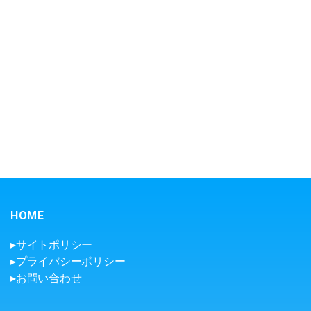
ザ
ー
切
断・
溶
接
総
合
サ
イ
ト
HOME
▸サイトポリシー
▸プライバシーポリシー
▸お問い合わせ