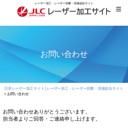
レーザー加工・レーザー切断・溶接総合サイト
日
本
レ
ー
ザ
ー
お問い合わせ
加
工
サ
イ
ト
│
レ
日本レーザー加工サイト│レーザー加工・レーザー切断・溶接総合サイト
ー
>
お問い合わせ
ザ
ー
加
お問い合わせありがとうございます。
工・
担当者よりご回答・ご連絡申し上げます。
レ
ー