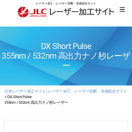
レーザー加工・レーザー切断・溶接総合サイト
日
本
レ
ー
ザ
DX Short Pulse
ー
355nm / 532nm 高出力ナノ秒レーザ
加
工
ー
サ
イ
ト
│
レ
日本レーザー加工サイト│レーザー加工・レーザー切断・溶接総合サイト
ー
>
DX Short Pulse
ザ
355nm / 532nm 高出力ナノ秒レーザー
ー
加
工・
レ
ー