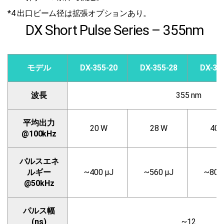
*4 出口ビーム径は拡張オプションあり。
DX Short Pulse Series – 355nm
モデル
DX-355-20
DX-355-28
DX-35
波長
355 nm
平均出力
20 W
28 W
40 
@100kHz
パルスエネ
ルギー
~400 µJ
~560 µJ
~800
@50kHz
パルス幅
(ns)
~12