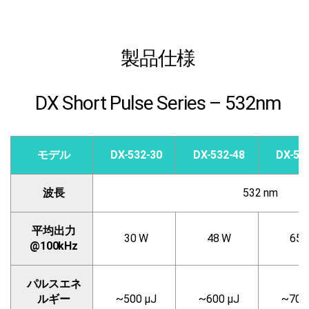
製品仕様
DX Short Pulse Series – 532nm
モデル
DX-532-30
DX-532-48
DX-53
波長
532 nm
平均出力
30 W
48 W
65 
@100kHz
パルスエネ
ルギー
~500 µJ
~600 µJ
~700