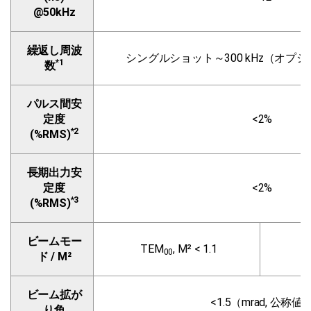
@50kHz
繰返し周波
シングルショット～300 kHz（オプション
*1
数
パルス間安
定度
<2%
*2
(%RMS)
長期出力安
定度
<2%
*3
(%RMS)
ビームモー
TEM
, M² < 1.1
00
ド / M²
ビーム拡が
<1.5（mrad, 公称値
り角