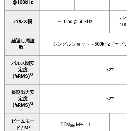
@100kHz
~14 n
パルス幅
~10 ns @ 50 kHz
100 
繰返し周波
シングルショット～500kHz（オプシ
*1
数
パルス間安
定度
<2%
*2
(%RMS)
長期出力安
定度
<2%
*3
(%RMS)
ビームモー
TEM
, M²<1.1
00
ド / M²