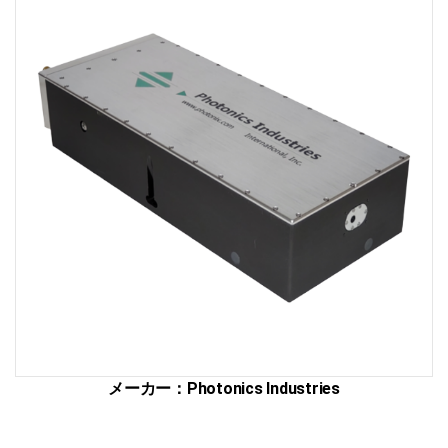
ザ
ー
切
断・
溶
接
総
合
サ
イ
ト
メーカー：Photonics Industries