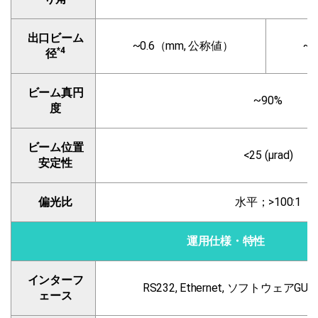
出口ビーム
~0.6（mm, 公称値）
~
*4
径
ビーム真円
~90%
度
ビーム位置
<25 (µrad)
安定性
偏光比
水平；>100:1
運用仕様・特性
インターフ
RS232, Ethernet, ソフトウェアGU
ェース