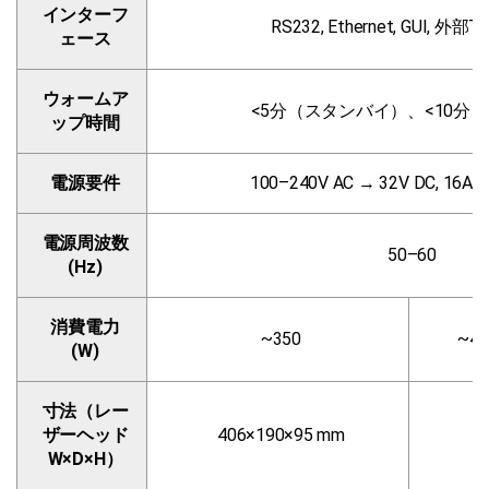
インターフ
RS232, Ethernet, GUI, 外
ェース
ウォームア
<5分（スタンバイ）、<10分
ップ時間
電源要件
100–240V AC → 32V DC, 1
電源周波数
50–60
(Hz)
消費電力
~350
~40
(W)
寸法（レー
ザーヘッド
406×190×95 mm
W×D×H）