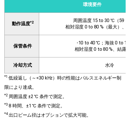
環境要件
周囲温度 15 to 30 ℃（59 to
*2
動作温度
相対湿度 0 to 80 %（最大）
-10 to 40 ℃；海抜 0 to 12
保管条件
相対湿度 0 to 80 %、結
冷却方式
水冷
*1
低繰返し（～<30 kHz）時の性能はパルスエネルギー制
限により達成。
*2
周囲温度 ±2 ℃ 条件で測定。
*3
8 時間、±1 ℃ 条件で測定。
*4
出口ビーム径はオプションで拡大可能。