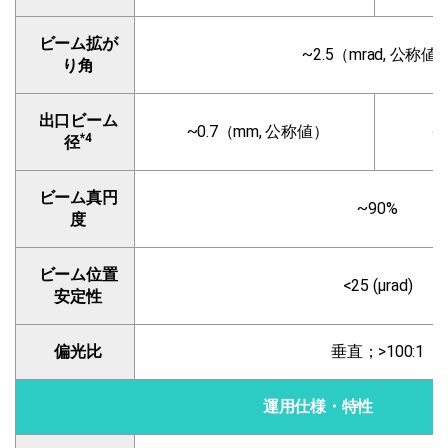
ビーム拡が
~2.5（mrad, 公称値
り角
出口ビーム
~0.7（mm, 公称値）
~
*4
径
ビーム真円
~90%
度
ビーム位置
<25 (µrad)
安定性
偏光比
垂直；>100:1
運用仕様・特性