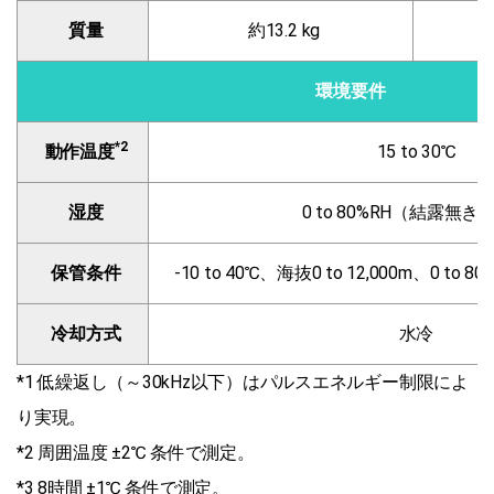
質量
約13.2 kg
環境要件
*2
動作温度
15 to 30℃
湿度
0 to 80%RH（結露無き
保管条件
-10 to 40℃、海抜0 to 12,000m、0 t
冷却方式
水冷
*1 低繰返し（～30kHz以下）はパルスエネルギー制限によ
り実現。
*2 周囲温度 ±2℃ 条件で測定。
*3 8時間 ±1℃ 条件で測定。