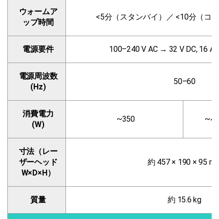
ウォームア
<5分（スタンバイ）／ <10分（コ
ップ時間
電源要件
100–240 V AC → 32 V DC, 1
電源周波数
50–60
(Hz)
消費電力
~350
~40
(W)
寸法（レー
ザーヘッド
約 457 × 190 × 95 m
W×D×H）
質量
約 15.6 kg