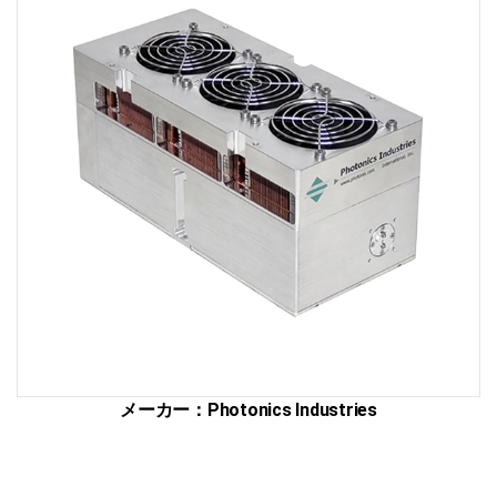
ザ
ー
切
断・
溶
接
総
合
サ
イ
ト
メーカー：Photonics Industries