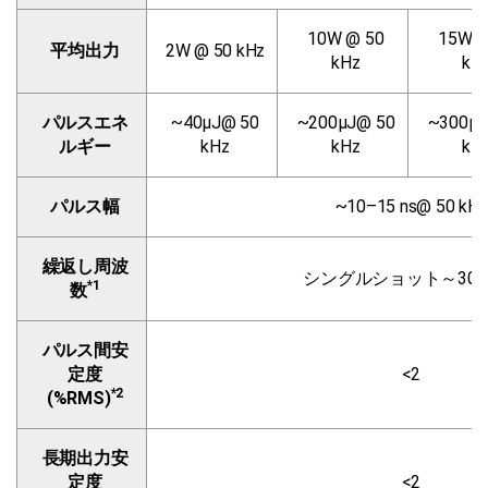
10W @ 50
15W @
平均出力
2W @ 50 kHz
kHz
kH
パルスエネ
~40µJ@ 50
~200µJ@ 50
~300µJ
ルギー
kHz
kHz
kH
パルス幅
~10–15 ns@ 50 kHz
繰返し周波
シングルショット～300 
*1
数
パルス間安
定度
<2
*2
(%RMS)
長期出力安
定度
<2