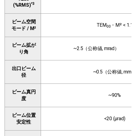
*3
(%RMS)
ビーム空間
TEM
・M² < 1.1
00
モード / M²
ビーム拡が
~2.5（公称値, mrad）
り角
出口ビーム
~0.5（公称値, mm
径
ビーム真円
~90%
度
ビーム位置
<20 (µrad)
安定性