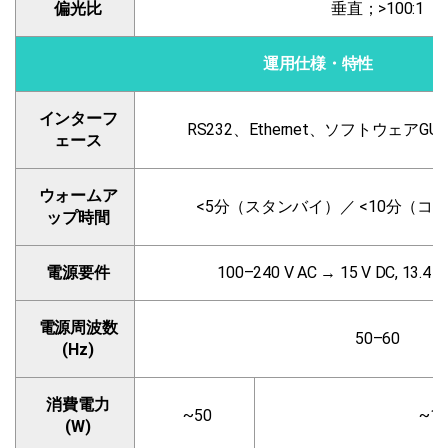
偏光比
垂直；>100:1
運用仕様・特性
インターフ
RS232、Ethernet、ソフトウェアG
ェース
ウォームア
<5分（スタンバイ）／ <10分（コ
ップ時間
電源要件
100–240 V AC → 15 V DC, 13
電源周波数
50–60
(Hz)
消費電力
~50
~13
(W)