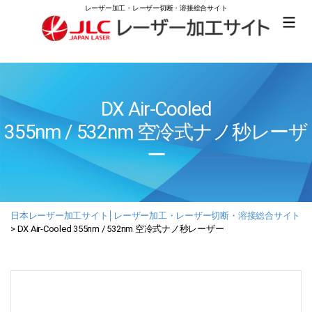
レーザー加工・レーザー切断・溶接総合サイト
日
本
レ
ー
ザ
DX Air-Cooled
ー
355nm / 532nm 空冷式ナノ秒レーザ
加
工
ー
サ
イ
ト
│
レ
日本レーザー加工サイト│レーザー加工・レーザー切断・溶接総合サイト
ー
>
DX Air-Cooled 355nm / 532nm 空冷式ナノ秒レーザー
ザ
ー
加
工・
レ
ー