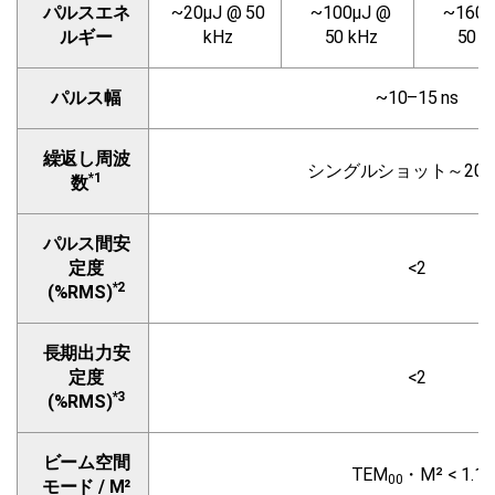
パルスエネ
~20µJ @ 50
~100µJ @
~160µ
ルギー
kHz
50 kHz
50 k
パルス幅
~10–15 ns
繰返し周波
シングルショット～200 
*1
数
パルス間安
定度
<2
*2
(%RMS)
長期出力安
定度
<2
*3
(%RMS)
ビーム空間
TEM
・M² < 1.1
00
モード / M²