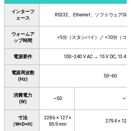
インターフ
RS232、Ethernet、ソフトウェアG
ェース
ウォームア
<5分（スタンバイ）／ <10分（コ
ップ時間
電源要件
100–240 V AC → 15 V DC, 13
電源周波数
50–60
(Hz)
消費電力
~50
~13
(W)
寸法
228.6 × 127 ×
279.4 × 127
（W×D×H）
85.9 mm