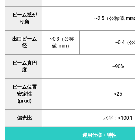
ビーム拡が
~2.5（公称値, mrad
り角
出口ビーム
~0.3（公称
~0.4（公称
径
値, mm）
ビーム真円
~90%
度
ビーム位置
安定性
<25
(µrad)
偏光比
水平；>100:1
運用仕様・特性