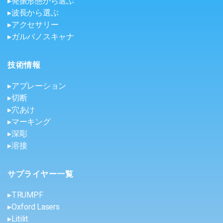
▸発振形態から選ぶ
▸波長から選ぶ
▸アクセサリー
▸ガルバノスキャナ
技術情報
▸アブレーション
▸切断
▸穴あけ
▸マーキング
▸深彫
▸溶接
サプライヤー一覧
▸TRUMPF
▸Oxford Lasers
▸Litilit