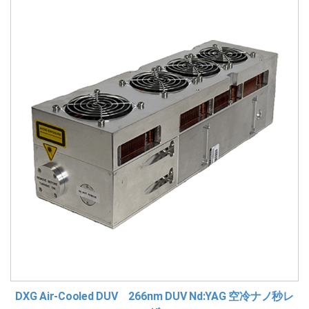
DXG Air-Cooled DUV 266nm DUV Nd:YAG 空冷ナノ秒レ