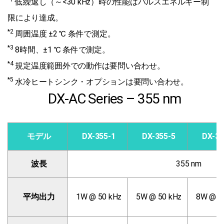
低繰返し（～<30 kHz）時の性能はパルスエネルギー制
限により達成。
*2
周囲温度 ±2 ℃ 条件で測定。
*3
8時間、±1 ℃ 条件で測定。
*4
規定温度範囲外での動作は要問い合わせ。
*5
水冷ヒートシンク・オプションは要問い合わせ。
DX-AC Series – 355 nm
モデル
DX-355-1
DX-355-5
DX-35
波長
355 nm
平均出力
1W @ 50 kHz
5W @ 50 kHz
8W @ 5