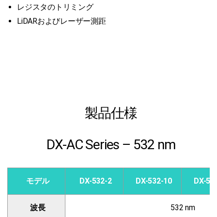
レジスタのトリミング
LiDARおよびレーザー測距
製品仕様
DX-AC Series – 532 nm
モデル
DX-532-2
DX-532-10
DX-53
波長
532 nm