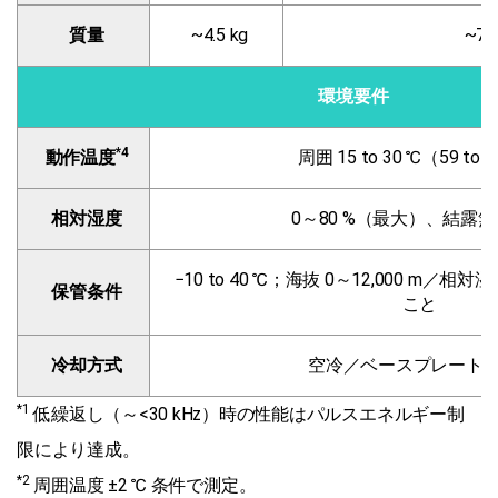
質量
~4.5 kg
~7 
環境要件
*4
動作温度
周囲 15 to 30 ℃（59 to 8
相対湿度
0～80 %（最大）、結露
−10 to 40 ℃；海抜 0～12,000 m／相
保管条件
こと
冷却方式
空冷／ベースプレート
*1
低繰返し（～<30 kHz）時の性能はパルスエネルギー制
限により達成。
*2
周囲温度 ±2 ℃ 条件で測定。