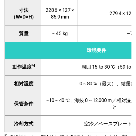
寸法
228.6 × 127 ×
279.4 × 127
（W×D×H）
85.9 mm
質量
~4.5 kg
~7 
環境要件
*4
動作温度
周囲 15 to 30 ℃（59 to 8
相対湿度
0～80 %（最大）、結露
−10～40 ℃；海抜 0～12,000 m／相対湿
保管条件
と
冷却方式
空冷／ベースプレート
*1