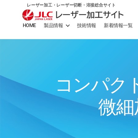
レーザー加工・レーザー切断・溶接総合サイト
日
HOME
製品情報
技術情報
新着情報一覧
本
レ
ー
ザ
ー
加
工
サ
コンパク
イ
ト
│
レ
微細
ー
ザ
ー
加
工・
レ