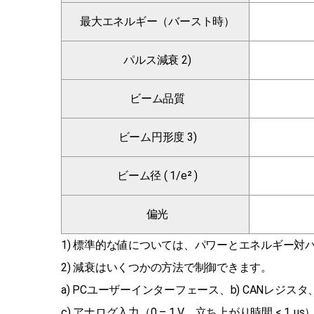
最大エネルギー（バースト時）
パルス減衰 2)
ビーム品質
ビーム円形度 3)
ビーム径 ( 1/e² )
偏光
1) 標準的な値については、パワーとエネルギー
2) 減衰はいくつかの方法で制御できます。
a) PCユーザーインターフェース、b) CANレジスタ
c) アナログ入力（0 – 1 V、立ち上がり時間 < 1 μ