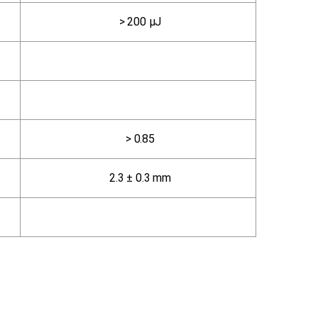
> 200 μJ
> 0.85
2.3 ± 0.3 mm