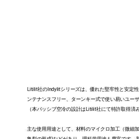
Litilit社のIndylitシリーズは、優れた
ンテナンスフリー、ターンキー式で使い易いユー
（本パッシブ空冷の設計はLitilit社にて特許取得済み
主な使用用途として、材料のマイクロ加工（微細加
亀裂の形成)などがあり、理科学用途も豊富です。新製