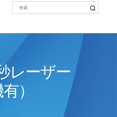
秒レーザー
機有）