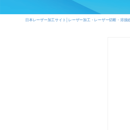
ー
ザ
ー
切
日本レーザー加工サイト│レーザー加工・レーザー切断・溶接
断・
溶
接
総
合
サ
イ
ト