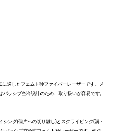
微細加工に適したフェムト秒ファイバーレーザーです。メ
はパッシブ空冷設計のため、取り扱いが容易です。
シング(個片への切り離し)とスクライビング(溝・
効率的なパッシブ空冷式フェムト秒レーザーです。他の