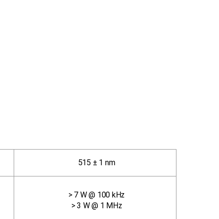
515 ± 1 nm
> 7 W @ 100 kHz
> 3 W @ 1 MHz