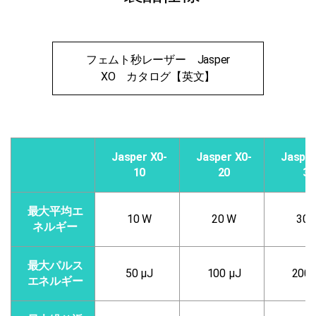
フェムト秒レーザー Jasper
XO カタログ【英文】
Jasper X0-
Jasper X0-
Jasper
10
20
30
最大平均エ
10 W
20 W
30 
ネルギー
最大パルス
50 μJ
100 μJ
200 
エネルギー