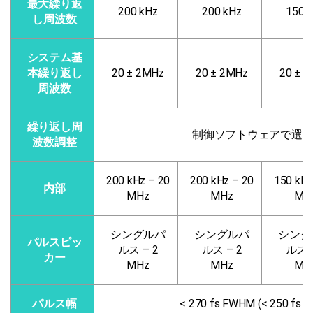
最大繰り返
200 kHz
200 kHz
150 
し周波数
システム基
本繰り返し
20 ± 2MHz
20 ± 2MHz
20 ± 
周波数
繰り返し周
制御ソフトウェアで選
波数調整
200 kHz – 20
200 kHz – 20
150 kHz
内部
MHz
MHz
MH
シングルパ
シングルパ
シング
パルスピッ
ルス – 2
ルス – 2
ルス –
カー
MHz
MHz
MH
パルス幅
< 270 fs FWHM (< 250 f