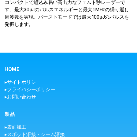
コンパクトで組込み易い高出力なフェムト秒レーザーで
す。最大30µJのパルスエネルギーと最大1MHzの繰り返し
周波数を実現。バーストモードでは最大100µJのパルスを
発振します。
HOME
▸サイトポリシー
▸プライバシーポリシー
▸お問い合わせ
製品
▸表面加工
▸スポット溶接・シーム溶接