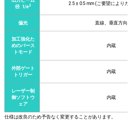
出力ビーム
2.5 ± 0.5 mm (ご要望により
2
径 1/e
偏光
直線、垂直方向
加工強化た
めのバース
内蔵
トモード
外部ゲート
内蔵
トリガー
レーザー制
御ソフトウ
内蔵
ェア
仕様は改良のため予告なく変更することがあります。