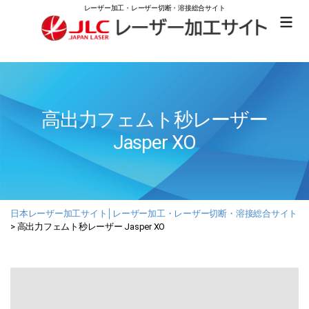
レーザー加工・レーザー切断・溶接総合サイト
日
本
レ
ー
ザ
高出力フェムト秒レーザー
ー
加
Jasper XO
工
サ
イ
ト
│
レ
日本レーザー加工サイト│レーザー加工・レーザー切断・溶接総合サイト
ー
>
高出力フェムト秒レーザー Jasper XO
ザ
ー
加
工・
レ
ー