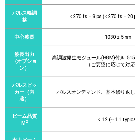
パルス幅調
< 270 fs – 8 ps (< 270 fs – 2
整
中心波長
1030 ± 5 nm
波長出力
高調波発生モジュール(HGM)付き: 515 nm、
（オプショ
（ご要望に応じて対応
ン）
パルスピッ
カー（内
パルスオンデマンド、基本繰り返し
蔵）
ビーム品質
< 1.2 (~ 1.1 typical)
2
M