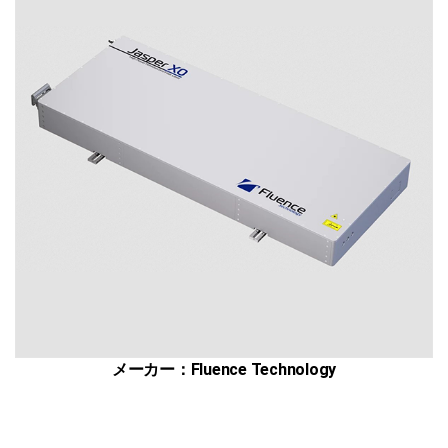
ザ
ー
切
断・
溶
接
総
合
サ
イ
ト
メーカー：Fluence Technology