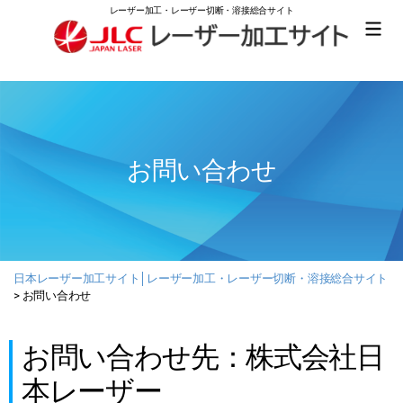
レーザー加工・レーザー切断・溶接総合サイト
日
本
レ
ー
ザ
ー
お問い合わせ
加
工
サ
イ
ト
│
レ
日本レーザー加工サイト│レーザー加工・レーザー切断・溶接総合サイト
ー
>
お問い合わせ
ザ
ー
加
お問い合わせ先：株式会社日
工・
本レーザー
レ
ー