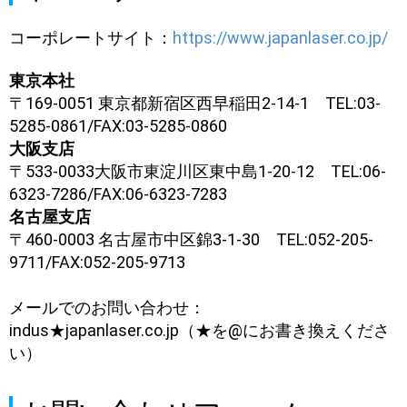
ザ
ー
​​コーポレートサイト：
https://www.japanlaser.co.jp/
切
断・
東京本社
溶
〒169-0051 東京都新宿区西早稲田2-14-1 TEL:03-
接
5285-0861/FAX:03-5285-0860
総
合
大阪支店
サ
〒533-0033大阪市東淀川区東中島1-20-12 TEL:06-
イ
6323-7286/FAX:06-6323-7283
ト
名古屋支店
〒460-0003 名古屋市中区錦3-1-30 TEL:052-205-
9711/FAX:052-205-9713
メールでのお問い合わせ：
indus★japanlaser.co.jp（★を@にお書き換えくださ
い）