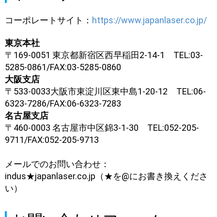
ザ
ー
​​コーポレートサイト：
https://www.japanlaser.co.jp/
切
断・
東京本社
溶
〒169-0051 東京都新宿区西早稲田2-14-1 TEL:03-
接
5285-0861/FAX:03-5285-0860
総
合
大阪支店
サ
〒533-0033大阪市東淀川区東中島1-20-12 TEL:06-
イ
6323-7286/FAX:06-6323-7283
ト
名古屋支店
〒460-0003 名古屋市中区錦3-1-30 TEL:052-205-
9711/FAX:052-205-9713
メールでのお問い合わせ：
indus★japanlaser.co.jp（★を@にお書き換えくださ
い）