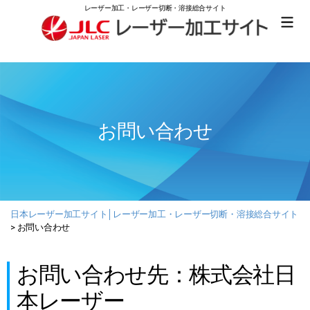
レーザー加工・レーザー切断・溶接総合サイト
日
本
レ
ー
ザ
ー
お問い合わせ
加
工
サ
イ
ト
│
レ
日本レーザー加工サイト│レーザー加工・レーザー切断・溶接総合サイト
ー
>
お問い合わせ
ザ
ー
加
お問い合わせ先：株式会社日
工・
本レーザー
レ
ー