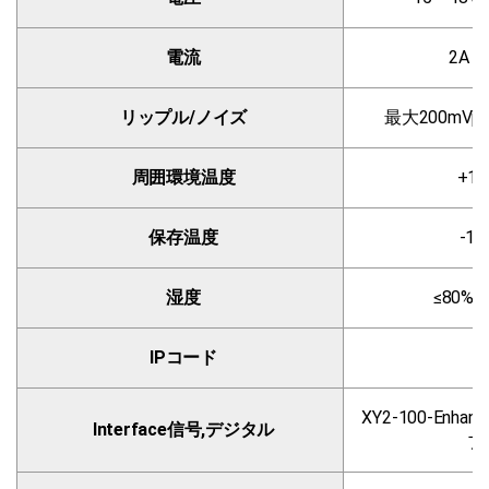
電流
2A 
リップル/ノイズ
最大200mVp
周囲環境温度
+1
保存温度
-1
湿度
≤80%
IPコード
XY2-100-Enha
Interface信号,デジタル
プ