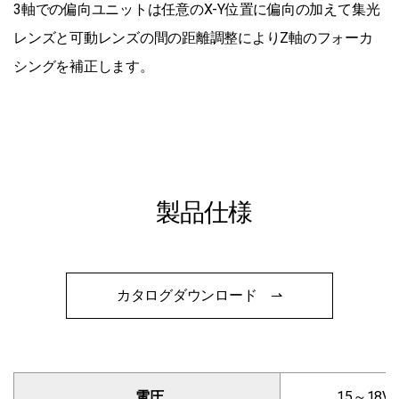
3軸での偏向ユニットは任意のX-Y位置に偏向の加えて集光
レンズと可動レンズの間の距離調整によりZ軸のフォーカ
シングを補正します。
製品仕様
カタログダウンロード ⇀
電圧
15～18V