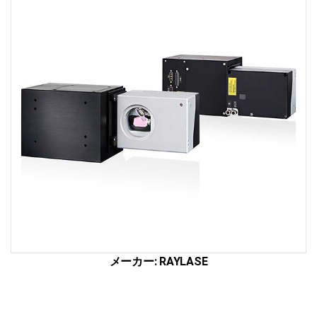
ザ
ー
切
断・
溶
接
総
合
サ
イ
ト
メーカー: ​RAYLASE