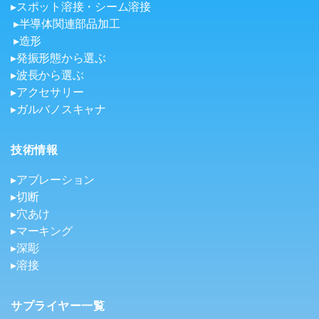
▸スポット溶接・シーム溶接
▸半導体関連部品加工
▸造形
▸発振形態から選ぶ
▸波長から選ぶ
▸アクセサリー
▸ガルバノスキャナ
技術情報
▸アブレーション
▸切断
▸穴あけ
▸マーキング
▸深彫
▸溶接
サプライヤー一覧