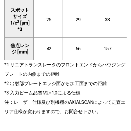
スポット
サイズ
25
29
38
2
1/e
[μm]
*3
焦点レン
42
66
157
ジ [mm]
*1 リニアトランスレータのフロントエンドからハウジング
プレートの内側までの距離
*2 出射部プレートエッジ面から加工面までの距離
*3 入力ビーム品質M2=1.0による仕様
注：レーザー仕様及び別機種のAXIALSCANによって走査エ
リア仕様が変わりますので、お問合せ下さい。