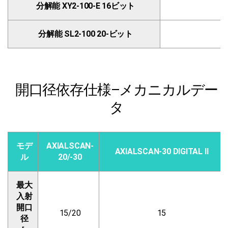
分解能 XY2-100-E 16ビット
分解能 SL2-100 20-ビット
0
開口径依存仕様–メカニカルデー
タ
モデ
AXIALSCAN-
AXIALSCAN-30 DIGITAL Ⅱ
ル
20/-30
最大
入射
開口
15/20
15
径