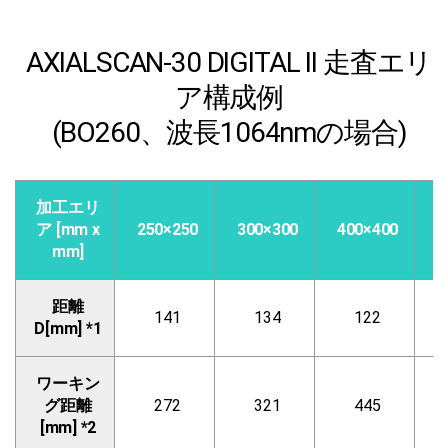
AXIALSCAN-30 DIGITAL II 走査エリ
ア構成例
(BO260、波長1064nmの場合)
加工エリ
ア [mm x
250×250
300×300
400×400
5
mm]
距離
141
134
122
D[mm] *1
ワーキン
グ距離
272
321
445
[mm] *2