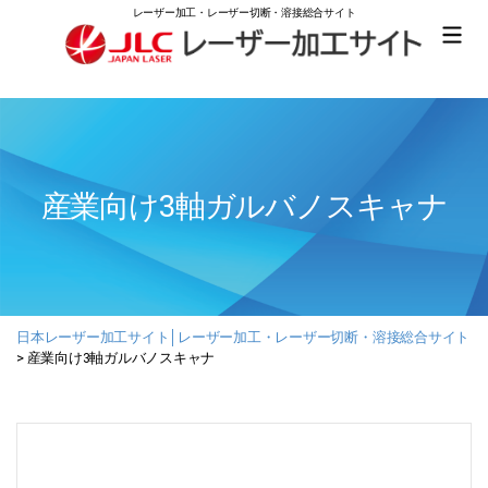
レーザー加工・レーザー切断・溶接総合サイト
日
本
レ
ー
ザ
ー
産業向け3軸ガルバノスキャナ
加
工
サ
イ
ト
│
レ
日本レーザー加工サイト│レーザー加工・レーザー切断・溶接総合サイト
ー
>
産業向け3軸ガルバノスキャナ
ザ
ー
加
工・
レ
ー