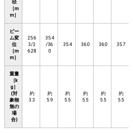
径
［m
m］
ビー
ム変
25.6
35.4
位
3/2
/36.
35.4
36.0
36.0
35.7
［m
6.28
0
m］
重量
［k
g］
(対
約
約
約
約
約
約
象物
3.3
5.9
5.5
5.5
5.5
5.5
無の
場
合)